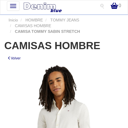
0
Toggle
navigation
Inicio
HOMBRE
TOMMY JEANS
CAMISAS HOMBRE
CAMISA TOMMY SABIN STRETCH
CAMISAS HOMBRE
Volver